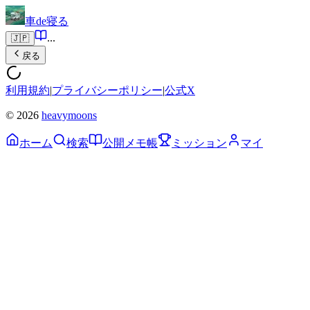
車de寝る
...
🇯🇵
戻る
利用規約
|
プライバシーポリシー
|
公式X
© 2026
heavymoons
ホーム
検索
公開メモ帳
ミッション
マイ