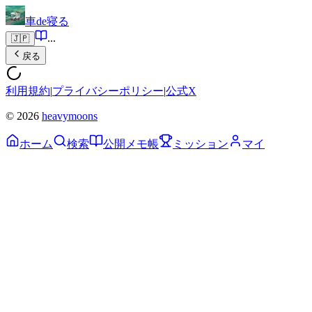
車de寝る
...
🇯🇵
戻る
利用規約
|
プライバシーポリシー
|
公式X
© 2026
heavymoons
ホーム
検索
公開メモ帳
ミッション
マイ