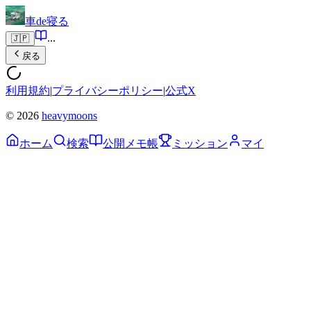
車de寝る
...
🇯🇵
戻る
利用規約
|
プライバシーポリシー
|
公式X
© 2026
heavymoons
ホーム
検索
公開メモ帳
ミッション
マイ