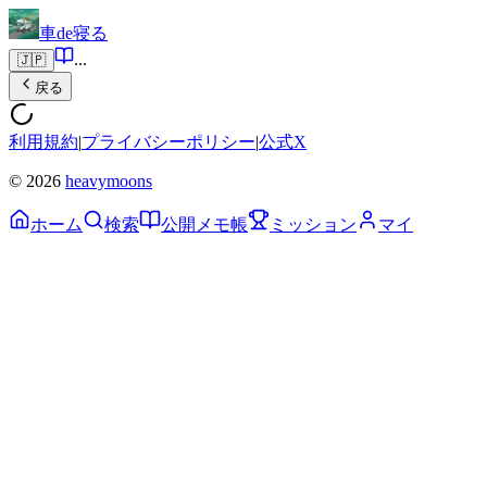
車de寝る
...
🇯🇵
戻る
利用規約
|
プライバシーポリシー
|
公式X
© 2026
heavymoons
ホーム
検索
公開メモ帳
ミッション
マイ