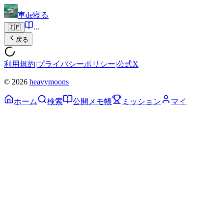
車de寝る
...
🇯🇵
戻る
利用規約
|
プライバシーポリシー
|
公式X
© 2026
heavymoons
ホーム
検索
公開メモ帳
ミッション
マイ