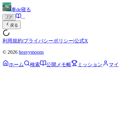
車de寝る
...
🇯🇵
戻る
利用規約
|
プライバシーポリシー
|
公式X
© 2026
heavymoons
ホーム
検索
公開メモ帳
ミッション
マイ