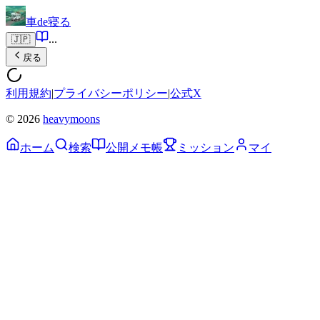
車de寝る
...
🇯🇵
戻る
利用規約
|
プライバシーポリシー
|
公式X
© 2026
heavymoons
ホーム
検索
公開メモ帳
ミッション
マイ