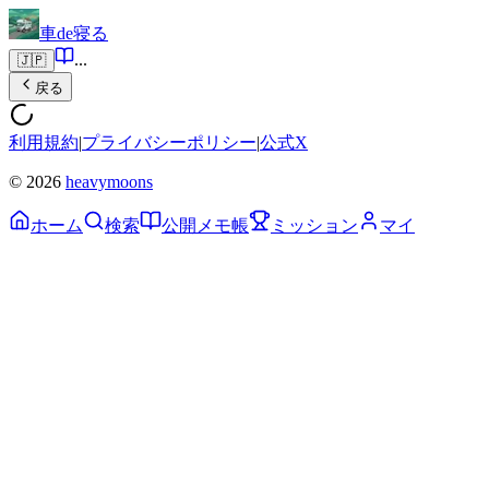
車de寝る
...
🇯🇵
戻る
利用規約
|
プライバシーポリシー
|
公式X
© 2026
heavymoons
ホーム
検索
公開メモ帳
ミッション
マイ