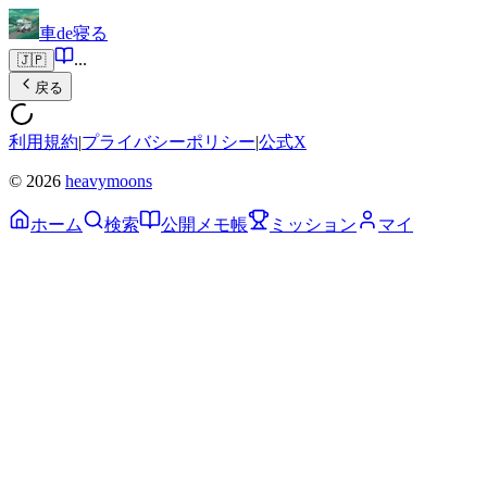
車de寝る
...
🇯🇵
戻る
利用規約
|
プライバシーポリシー
|
公式X
© 2026
heavymoons
ホーム
検索
公開メモ帳
ミッション
マイ