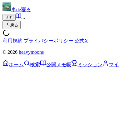
車de寝る
...
🇯🇵
戻る
利用規約
|
プライバシーポリシー
|
公式X
© 2026
heavymoons
ホーム
検索
公開メモ帳
ミッション
マイ