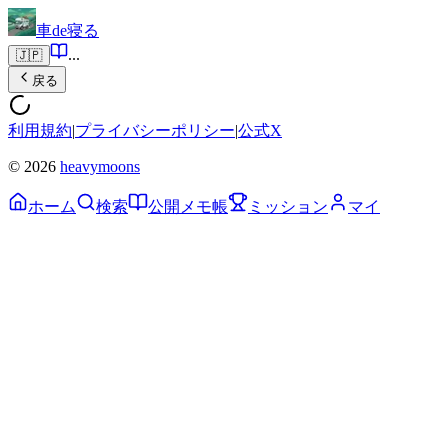
車de寝る
...
🇯🇵
戻る
利用規約
|
プライバシーポリシー
|
公式X
© 2026
heavymoons
ホーム
検索
公開メモ帳
ミッション
マイ