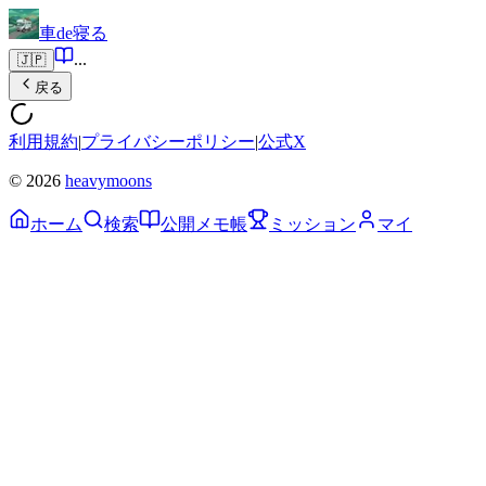
車de寝る
...
🇯🇵
戻る
利用規約
|
プライバシーポリシー
|
公式X
© 2026
heavymoons
ホーム
検索
公開メモ帳
ミッション
マイ