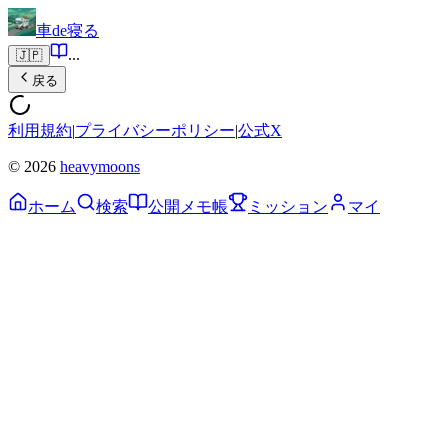
車de寝る
...
🇯🇵
戻る
利用規約
|
プライバシーポリシー
|
公式X
© 2026
heavymoons
ホーム
検索
公開メモ帳
ミッション
マイ