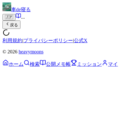
車de寝る
...
🇯🇵
戻る
利用規約
|
プライバシーポリシー
|
公式X
© 2026
heavymoons
ホーム
検索
公開メモ帳
ミッション
マイ