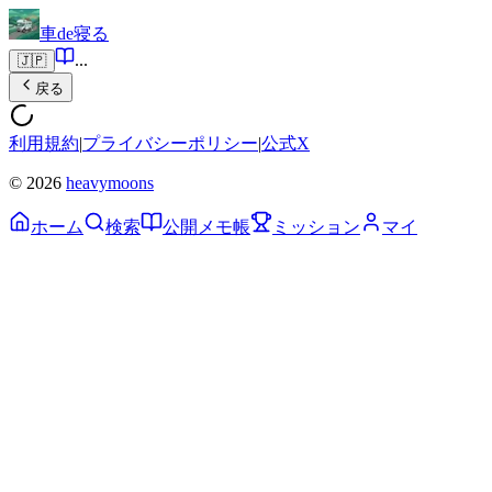
車de寝る
...
🇯🇵
戻る
利用規約
|
プライバシーポリシー
|
公式X
© 2026
heavymoons
ホーム
検索
公開メモ帳
ミッション
マイ