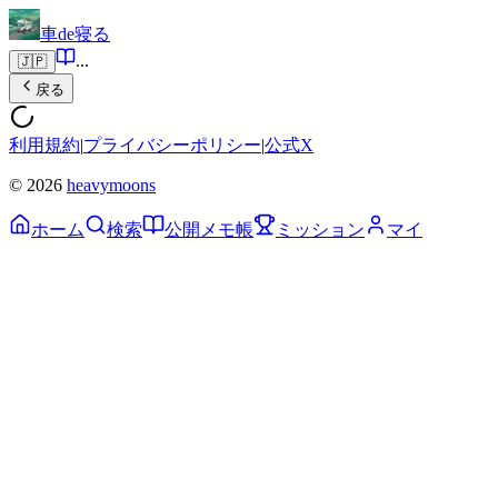
車de寝る
...
🇯🇵
戻る
利用規約
|
プライバシーポリシー
|
公式X
© 2026
heavymoons
ホーム
検索
公開メモ帳
ミッション
マイ