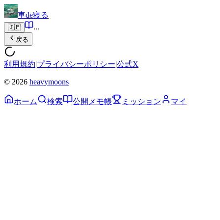
車de寝る
...
🇯🇵
戻る
利用規約
|
プライバシーポリシー
|
公式X
© 2026
heavymoons
ホーム
検索
公開メモ帳
ミッション
マイ