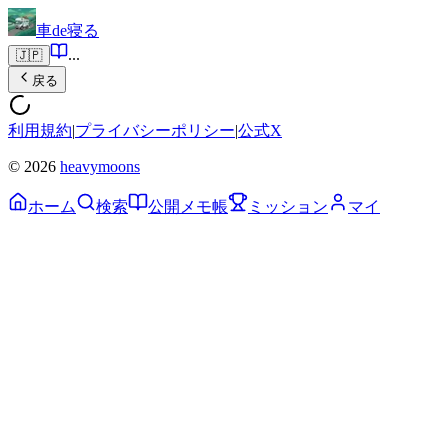
車de寝る
...
🇯🇵
戻る
利用規約
|
プライバシーポリシー
|
公式X
© 2026
heavymoons
ホーム
検索
公開メモ帳
ミッション
マイ