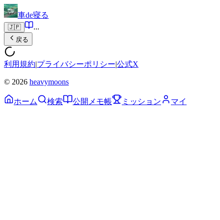
車de寝る
...
🇯🇵
戻る
利用規約
|
プライバシーポリシー
|
公式X
© 2026
heavymoons
ホーム
検索
公開メモ帳
ミッション
マイ