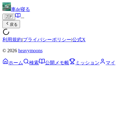
車de寝る
...
🇯🇵
戻る
利用規約
|
プライバシーポリシー
|
公式X
© 2026
heavymoons
ホーム
検索
公開メモ帳
ミッション
マイ