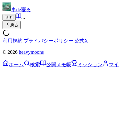
車de寝る
...
🇯🇵
戻る
利用規約
|
プライバシーポリシー
|
公式X
© 2026
heavymoons
ホーム
検索
公開メモ帳
ミッション
マイ