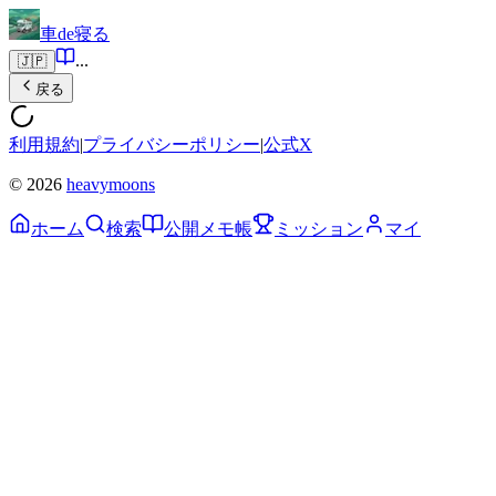
車de寝る
...
🇯🇵
戻る
利用規約
|
プライバシーポリシー
|
公式X
© 2026
heavymoons
ホーム
検索
公開メモ帳
ミッション
マイ