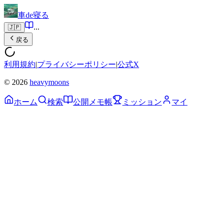
車de寝る
...
🇯🇵
戻る
利用規約
|
プライバシーポリシー
|
公式X
© 2026
heavymoons
ホーム
検索
公開メモ帳
ミッション
マイ