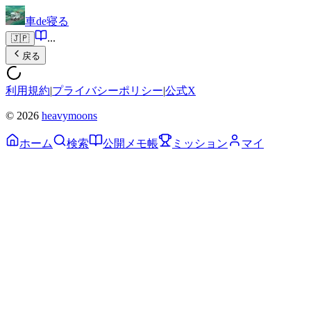
車de寝る
...
🇯🇵
戻る
利用規約
|
プライバシーポリシー
|
公式X
© 2026
heavymoons
ホーム
検索
公開メモ帳
ミッション
マイ