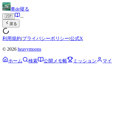
車de寝る
...
🇯🇵
戻る
利用規約
|
プライバシーポリシー
|
公式X
© 2026
heavymoons
ホーム
検索
公開メモ帳
ミッション
マイ