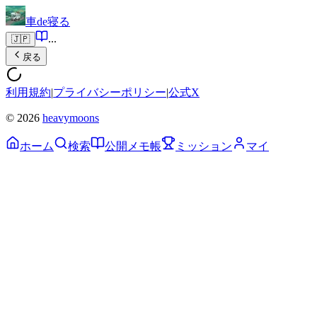
車de寝る
...
🇯🇵
戻る
利用規約
|
プライバシーポリシー
|
公式X
© 2026
heavymoons
ホーム
検索
公開メモ帳
ミッション
マイ