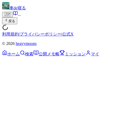
車de寝る
...
🇯🇵
戻る
利用規約
|
プライバシーポリシー
|
公式X
© 2026
heavymoons
ホーム
検索
公開メモ帳
ミッション
マイ