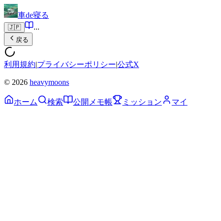
車de寝る
...
🇯🇵
戻る
利用規約
|
プライバシーポリシー
|
公式X
© 2026
heavymoons
ホーム
検索
公開メモ帳
ミッション
マイ